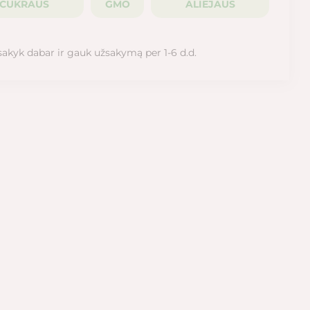
CUKRAUS
GMO
ALIEJAUS
sakyk dabar ir gauk užsakymą per 1-6 d.d.