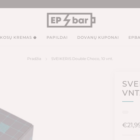
KOSŲ KREMAS 🥥
PAPILDAI
DOVANŲ KUPONAI
EPBA
Pradžia
SVEIKERIS Double Choco, 10 vnt.
SVE
VNT
Įpras
€21,9
kaina