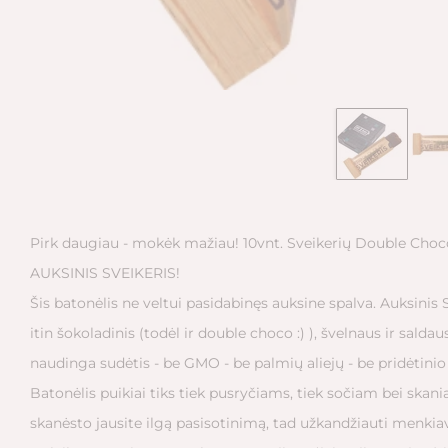
Pirk daugiau - mokėk mažiau! 10vnt. Sveikerių Double Choc
AUKSINIS SVEIKERIS!
Šis batonėlis ne veltui pasidabinęs auksine spalva. Auksinis 
itin šokoladinis (todėl ir double choco :) ), švelnaus ir salda
naudinga sudėtis - be GMO - be palmių aliejų - be pridėtinio
Batonėlis puikiai tiks tiek pusryčiams, tiek sočiam bei skan
skanėsto jausite ilgą pasisotinimą, tad užkandžiauti menkia