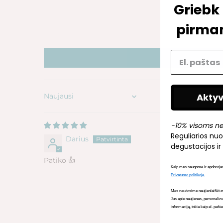
Griebk
pirma
Aktyv
Sort by
-10% visoms n
Reguliarios nuo
Darius
degustacijos ir 
Patiko 👍
Kaip mes saugome ir apdoroja
Privatumo politikoje.
Mes naudosime naujienlaiškius 
Jus apie naujienas, personaliz
informaciją, tokia kaip el. pašt