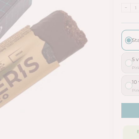
−
St
5 v
Pir
10 
Pir