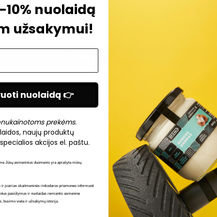
 -10% nuolaidą
0
0
m užsakymui!
0
Parašyti atsiliepimą
uoti nuolaidą 👉
enukainotoms prekėms.
laidos, naujų produktų
specialios akcijos el. paštu.
me Jūsų asmeninius duomenis yra aprašyta mūsų
ir įvairias skaitmeninės rinkodaros priemones informuoti
uotus pasiūlymus ir nuolaidas remiantis asmenine
as, buvimo vieta ir užsakymų istorija.