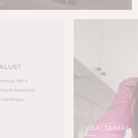
ALUS?
konius, bet ir
lkiant senovines
gų medžiagų.
VISAI ŠEIMAI