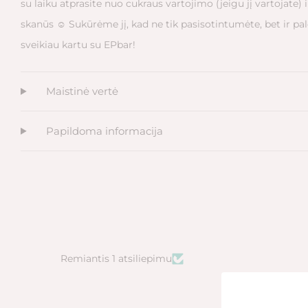
su laiku atprasite nuo cukraus vartojimo (jeigu jį vartojate) 
skanūs ☺️ Sukūrėme jį, kad ne tik pasisotintumėte, bet ir 
sveikiau kartu su EPbar!
Maistinė vertė
Papildoma informacija
Remiantis 1 atsiliepimu