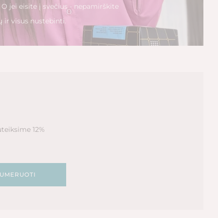
. O jei eisite į svečius - nepamirškite
 ir visus nustebinti.
uteiksime 12%
UMERUOTI