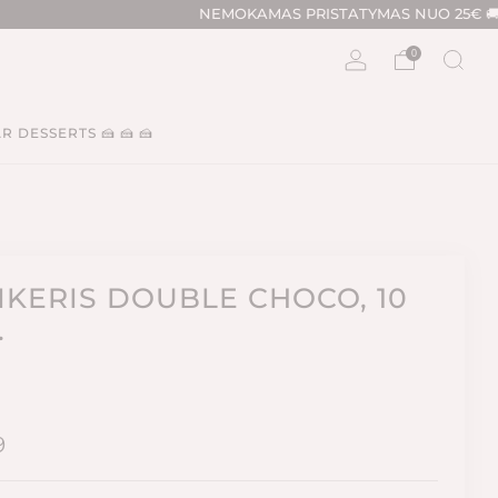
NEMOKAMAS PRISTATYMAS NUO 25€ 🚚🚚🚚
‼️‼️‼️DĖMESIO‼️‼️‼️ 
0
R DESSERTS 🍰 🍰 🍰
IKERIS DOUBLE CHOCO, 10
.
tinė
9