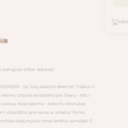
Užsi
o patogioje EPbar dėžutėje!
SVEIKERIS - tai Jūsų auksinis desertas! Traškus ir
us skonio, tobulos konsistencijos! Skanu - sotu -
 cukraus. Kaip sakoma - auksinis viduriukas!
iam užkandžiui prie kavos ar arbatos! Po šio
verčiais saldumynais noras ženkliai sumažės! O