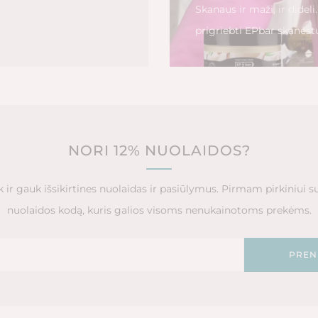
Skanaus ir maži, ir dideli
prigriebti EPbar skanėstų
NORI 12% NUOLAIDOS?
ir gauk išsikirtines nuolaidas ir pasiūlymus. Pirmam pirkiniui s
nuolaidos kodą, kuris galios visoms nenukainotoms prekėms.
PREN