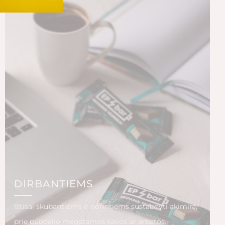
DIRBANTIEMS
Ištisai skubantiems ir norintiems sustabdyti akimirą,
prie puodelio mėgstamos kavos ar arbatos.