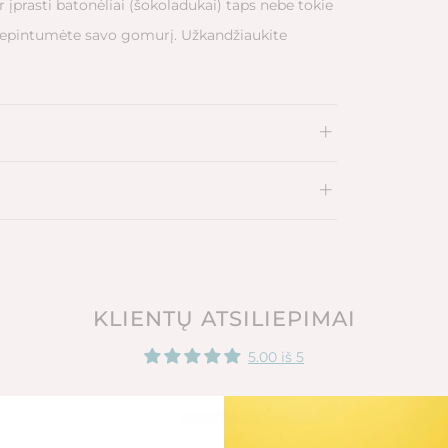
ir įprasti batonėliai (šokoladukai) taps nebe tokie
palepintumėte savo gomurį. Užkandžiaukite
KLIENTŲ ATSILIEPIMAI
5.00 iš 5
1
0