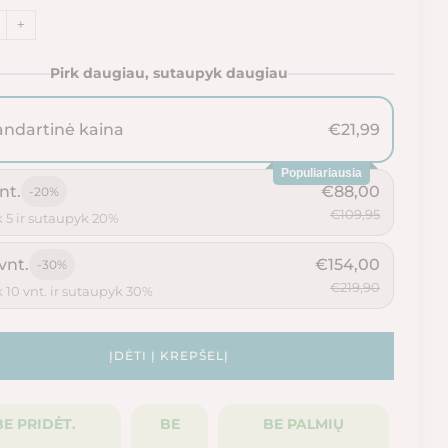
+
Pirk daugiau, sutaupyk daugiau
andartinė kaina
€21,99
Populiariausia
nt.
€88,00
-20%
€109,95
k 5 ir sutaupyk 20%
vnt.
€154,00
-30%
€219,90
k 10 vnt. ir sutaupyk 30%
ĮDĖTI Į KREPŠELĮ
BE PRIDĖT.
BE
BE PALMIŲ