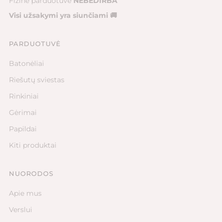
Fizinė parduotuvė
NEBEDIRBA
Visi užsakymi yra siunčiami 🚚
PARDUOTUVĖ
Batonėliai
Riešutų sviestas
Rinkiniai
Gėrimai
Papildai
Kiti produktai
NUORODOS
Apie mus
Verslui