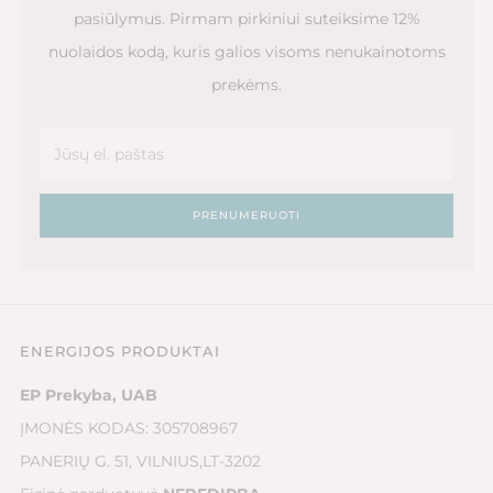
pasiūlymus. Pirmam pirkiniui suteiksime 12%
nuolaidos kodą, kuris galios visoms nenukainotoms
prekėms.
Email
PRENUMERUOTI
ENERGIJOS PRODUKTAI
EP Prekyba, UAB
ĮMONĖS KODAS: 305708967
PANERIŲ G. 51, VILNIUS,LT-3202