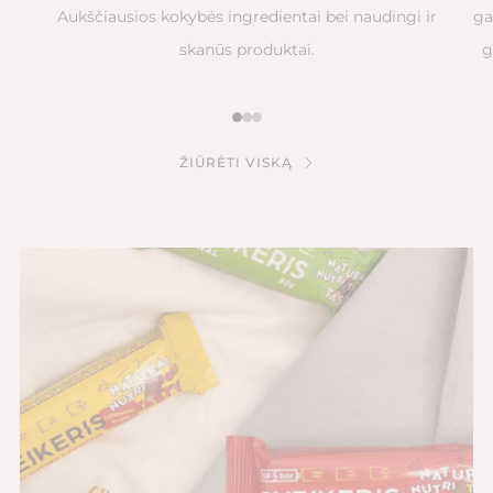
Aukščiausios kokybės ingredientai bei naudingi ir
ga
skanūs produktai.
g
1
2
3
ŽIŪRĖTI VISKĄ