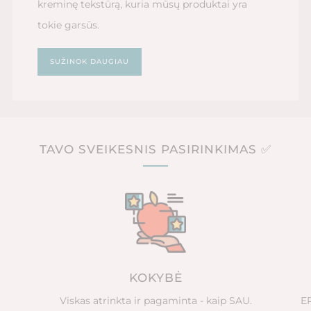
kreminę tekstūrą, kuria mūsų produktai yra
tokie garsūs.
SUŽINOK DAUGIAU
TAVO SVEIKESNIS PASIRINKIMAS ✅
KOKYBĖ
Viskas atrinkta ir pagaminta - kaip SAU.
EP