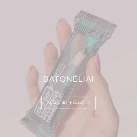
BATONĖLIAI
PERŽIŪRĖTI KOLEKCIJĄ